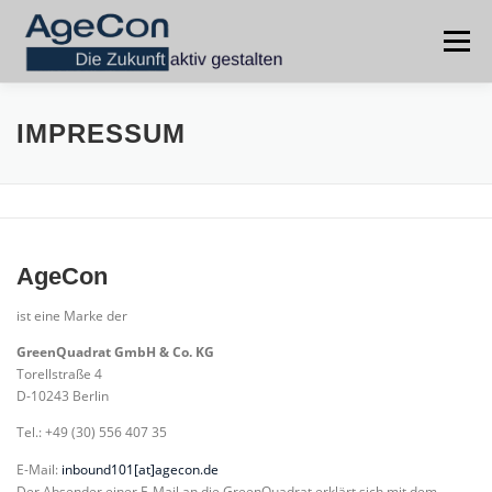
Zum
Inhalt
Menü
springen
HOME
DEMOGRAFIE
PERSONAL
IMPRESSUM
RUHESTANDSPLANUNG
IMPRESSUM
AgeCon
DATENSCHUTZ
ist eine Marke der
GreenQuadrat GmbH & Co. KG
Torellstraße 4
D-10243 Berlin
Tel.: +49 (30) 556 407 35
E-Mail:
inbound101[at]agecon.de
Der Absender einer E-Mail an die GreenQuadrat erklärt sich mit dem