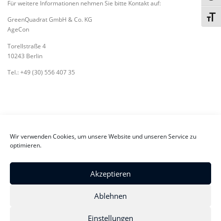
Für weitere Informationen nehmen Sie bitte Kontakt auf:
Toggl
GreenQuadrat GmbH & Co. KG
AgeCon
Torellstraße 4
10243 Berlin
Tel.: +49 (30) 556 407 35
Wir verwenden Cookies, um unsere Website und unseren Service zu
optimieren.
EINFACHE SPRACHE
Akzeptieren
Ablehnen
Einstellungen