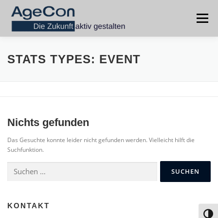
Zum
Inhalt
Menü
springen
HOME
DEMOGRAFIE
PERSONAL
STATS TYPES:
EVENT
RUHESTANDSPLANUNG
IMPRESSUM
Nichts gefunden
DATENSCHUTZ
Das Gesuchte konnte leider nicht gefunden werden. Vielleicht hilft die
Suchfunktion.
Suchen
nach:
KONTAKT
Toggl